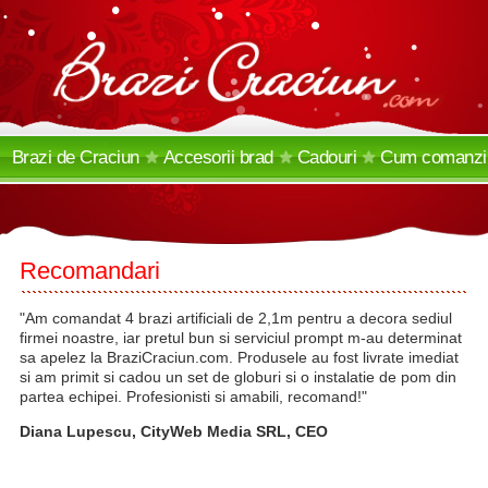
•
•
•
•
•
•
•
•
•
•
•
•
•
•
•
•
•
•
•
•
•
•
•
•
•
•
•
•
Brazi de Craciun
Accesorii
brad
Cadouri
Cum comanzi
si cum livram
Recomandari
"Am comandat 4 brazi artificiali de 2,1m pentru a decora sediul
firmei noastre, iar pretul bun si serviciul prompt m-au determinat
sa apelez la BraziCraciun.com. Produsele au fost livrate imediat
si am primit si cadou un set de globuri si o instalatie de pom din
partea echipei. Profesionisti si amabili, recomand!"
Diana Lupescu, CityWeb Media SRL, CEO