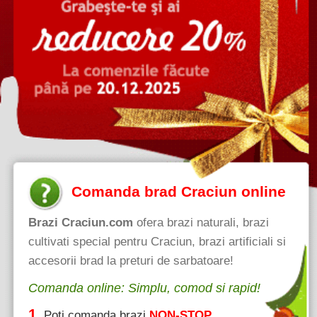
Comanda brad Craciun online
Brazi Craciun.com
ofera brazi naturali, brazi
cultivati special pentru Craciun, brazi artificiali si
accesorii brad la preturi de sarbatoare!
Comanda online: Simplu, comod si rapid!
1.
Poti comanda brazi
NON-STOP