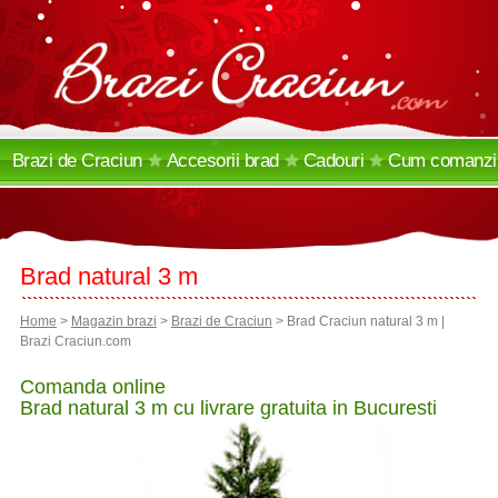
•
•
•
•
•
•
•
•
•
•
•
•
•
•
•
•
•
•
•
•
•
•
•
•
•
Brazi de Craciun
Accesorii
brad
Cadouri
Cum comanzi
si cum livram
Brad natural 3 m
Home
>
Magazin brazi
>
Brazi de Craciun
> Brad Craciun natural 3 m |
Brazi Craciun.com
Comanda online
Brad natural 3 m cu livrare gratuita in Bucuresti