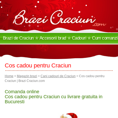
•
•
•
•
•
•
•
•
•
•
•
•
•
•
•
•
•
•
•
•
•
•
•
•
•
•
•
•
Brazi de Craciun
Accesorii
brad
Cadouri
Cum comanzi
si cum livram
Cos cadou pentru Craciun
Home
>
Magazin brazi
>
Cani cadouri de Craciun
> Cos cadou pentru
Craciun | Brazi Craciun.com
Comanda online
Cos cadou pentru Craciun cu livrare gratuita in
Bucuresti