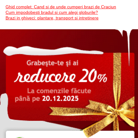
Ghid complet: Cand si de unde cumperi brazi de Craciun
Cum impodobesti bradul si cum alegi globurile?
Brazi in ghiveci: plantare, transport si intretinere