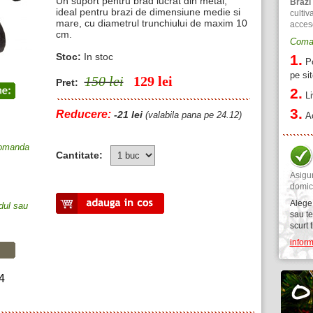
Un suport pentru brad lucrat din metal,
Brazi
ideal pentru brazi de dimensiune medie si
cultiv
mare, cu diametrul trunchiului de maxim 10
acceso
cm.
Coman
Stoc:
In stoc
1.
P
pe si
150 lei
129
lei
Pret:
2.
L
3.
Reducere:
-21 lei
(valabila pana pe 24.12)
A
 comanda
Cantitate:
Asig
domici
Alege
dul sau
sau te
scurt t
inform
4