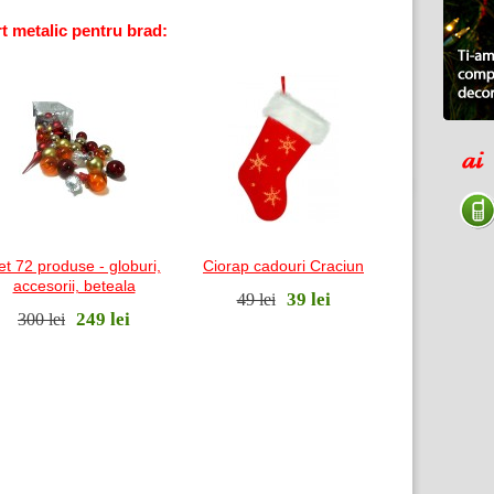
t metalic pentru brad:
et 72 produse - globuri,
Ciorap cadouri Craciun
accesorii, beteala
39 lei
49 lei
249 lei
300 lei