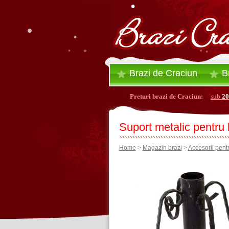
•
•
•
•
•
•
•
•
•
Brazi de Craciun
Br
Preturi brazi de Craciun:
sub
20
Suport metalic pentru
Home
>
Magazin brazi
>
Accesorii pentr