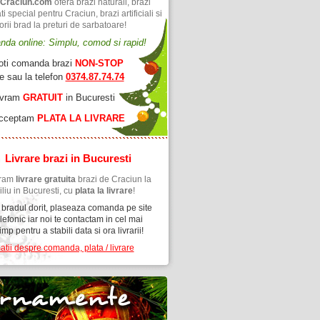
 Craciun.com
ofera brazi naturali, brazi
ati special pentru Craciun, brazi artificiali si
rii brad la preturi de sarbatoare!
da online: Simplu, comod si rapid!
oti comanda brazi
NON-STOP
te sau la telefon
0374.87.74.74
ivram
GRATUIT
in Bucuresti
cceptam
PLATA LA LIVRARE
Livrare brazi in Bucuresti
uram
livrare gratuita
brazi de Craciun la
liu in Bucuresti, cu
plata la livrare
!
 bradul dorit, plaseaza comanda pe site
lefonic iar noi te contactam in cel mai
imp pentru a stabili data si ora livrarii!
atii despre comanda, plata / livrare