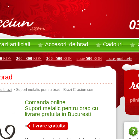
•
•
•
•
•
•
•
•
•
•
•
azi artificiali
Accesorii
de
brad
Cadouri
0
RON
200 - 300
RON
300 - 500
RON
peste
500
RON
toate produsele
 brad
u brazi
> Suport metalic pentru brad | Brazi Craciun.com
Comanda online
Suport metalic pentru brad cu
livrare gratuita in Bucuresti